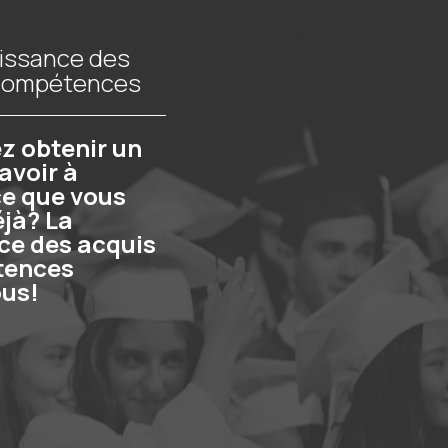
issance des
 compétences
z obtenir un
avoir à
e que vous
jà? La
ce des acquis
tences
ous!