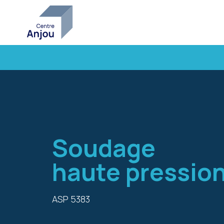
Soudage
haute pressio
ASP 5383