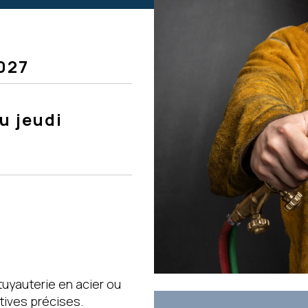
027
u jeudi
uyauterie en acier ou
tives précises.