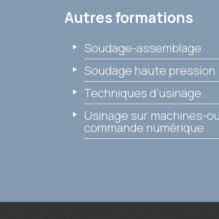
Autres formations
Soudage-assemblage
Soudage haute pression
Techniques d'usinage
Usinage sur machines-out
commande numérique